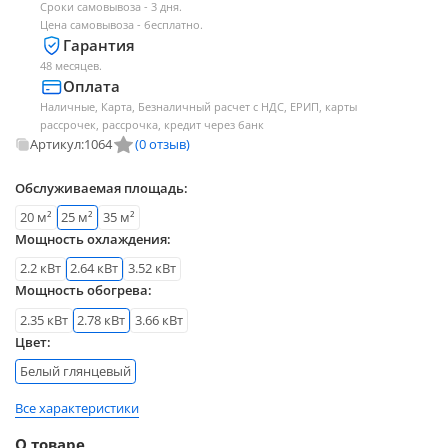
Сроки самовывоза - 3 дня.
Цена самовывоза - бесплатно.
Гарантия
48 месяцев.
Оплата
Наличные, Карта, Безналичный расчет с НДС, ЕРИП, карты
рассрочек, рассрочка, кредит через банк
Артикул:
1064
(0 отзыв)
Обслуживаемая площадь:
20 м²
25 м²
35 м²
Мощность охлаждения:
2.2 кВт
2.64 кВт
3.52 кВт
Мощность обогрева:
2.35 кВт
2.78 кВт
3.66 кВт
Цвет:
Белый глянцевый
Все характеристики
О товаре