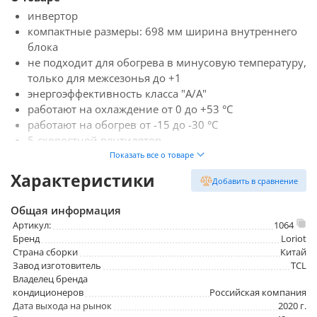
инвертор
компактные размеры: 698 мм ширина внутреннего
блока
не подходит для обогрева в минусовую температуру,
только для межсезонья до +1
энергоэффективность класса "A/А"
работают на охлаждение от 0 до +53 °C
работают на обогрев от -15 до -30 °C
5-скоростной вентилятор
встроенный ионизатор воздуха
Показать все о товаре
качание жалюзи в вертикальном и горизонтальном
Характеристики
Добавить в сравнение
положении с пульта
уровень шума 24 дБ
Общая информация
хладагент R32
Артикул:
1064
гарантия 4 года
Бренд
Loriot
Страна сборки
Китай
Завод изготовитель
TCL
Владелец бренда
кондиционеров
Российская компания
Дата выхода на рынок
2020 г.