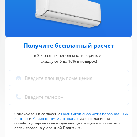
Контроль влажности
Нет
Приточная вентиляция
Нет
Функции
Количество скоростей вращения
вентилятора
5 ступ.
Регулировка
Получите бесплатный расчет
направления возд.
в 3-х разных ценовых категориях и
потока
Вертик. и горизонт. жалюзи пульт
скидку от 5 до 10% в подарок!
Поддержание температуры вблизи
пульта (iFEEL)
Есть
Поддержание температуры +8
Есть
Введите площадь помещения
Таймер включения/выключения
На день
Авторестарт при отключении питания
Есть
Теплый старт (при обогреве)
Есть
Введите телефон
Очистка и фильтрация
Система самоочистки
Есть
Ознакомлен и согласен с
Политикой обработки персональных
Ионизация
Есть
данных
и
Разъяснениями о правах
, даю согласие на
обработку персональных данных для получения обратной
Обеззараживание ультрафиолетом
Нет
связи согласно указанной Политике.
Фотокаталитический фильтр
Есть
Угольный фильтр
Есть