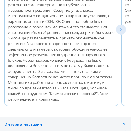
разговора с менеджером Яной Т.убедилась в
ко
правильности решения. Сразу получила массу
Оп
информации о кондиционере, о вариантах установки, о
ко
вариантах оплаты и СКИДКЕ. Очень подробно было
ус
рассказано о вариантах монтажа и его стоимости. Вся
информация была сброшена в мессенджер, чтобы можно
было еще раз перечитать и принять окончательное
решение. В заранее оговоренное время пр шел
специалист для замера, с которым обсудили наиболее
эффективное размещение внутреннего и наружного
блоков. Через несколько дней оборудование было
доставлено и более того, т.к. мне некому было поднять
обрудование на 3й этаж, водитель это сделал сам и
совершенно бесплатно! Все четко прошло и с монтажем.
Монтажники работали очень аккуратно, с минимум
пыли, по времени всего за 2 часа. Вообщем, большое
спасибо сотрудникам "Климатических решений". Всем
рекомендую эту компанию.
Интернет-магазин
Каталог