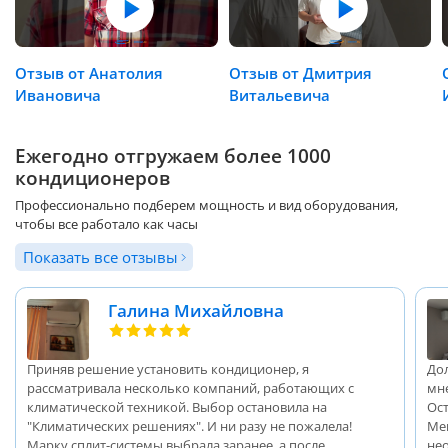
Отзыв от Анатолия
Отзыв от Дмитрия
Ивановича
Витальевича
Ежегодно отгружаем более 1000
кондиционеров
Профессионально подберем мощность и вид оборудования,
чтобы все работало как часы
Показать все отзывы
Галина Михайловна
Приняв решение установить кондиционер, я
До
рассматривала несколько компаний, работающих с
мн
климатической техникой. Выбор остановила на
Ос
"Климатических решениях". И ни разу не пожалела!
Ме
Марку сплит-системы выбрала заранее, а после
не