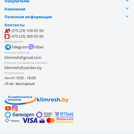
Покупателю
Услуги
Разъяснение прав
Компания
Акции
Договор публичной оферты
Видеоотзывы
Оплата частями
Полезная информация
Доставка
Отзывы
Контакты
Замена и возврат товара
Обработка персональных данных
Контакты
Наши работы
Блог
Оплата
+375 (29) 109-05-59
О компании
Покупателю
+375 (33) 309-05-59
Безналичные продажи
Мессенджеры
Telegram
Viber
Email для клиентов:
klimresh@gmail.com
Email для поставщиков, рекламы:
klimresh@yandex.by
Режим работы:
пн-пт: 9:00 - 18:00
сб-вс: выходные