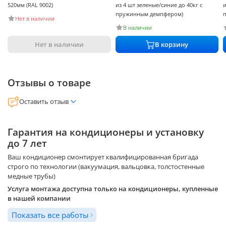
Высота наружного блока
459 мм
520мм (RAL 9002)
из 4 шт зеленые/синие до 40кг с
и
Глубина наружного блока
276 мм
пружинным демпфером)
Нет в наличии
Вес внутреннего блока
6.5 кг
В наличии
Вес наружного блока
19.5 кг
Нет в наличии
В корзину
Установка
Максимальная длина коммуникаций
20 м
Перепад высот
8 м
Отзывы о товаре
Хладагент (фреон)
R32
Диаметр соединительных труб
1/4, 3/8
Оставить отзыв
Гарантия на кондиционеры и установку
до 7 лет
Ваш кондиционер смонтирует квалифицированная бригада
строго по технологии (вакуумация, вальцовка, толстостенные
медные трубы)
Услуга монтажа доступна только на кондиционеры, купленные
в нашей компании
Показать все работы