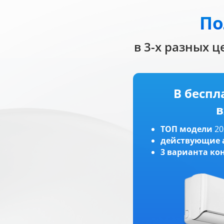
По
в 3-х разных ц
В беспл
в
ТОП модели
20
действующие
3 варианта к