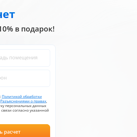
чет
 10% в подарок!
щадь помещения
фон
с
Политикой обработки
и
Разъяснениями о правах
,
тку персональных данных
 связи согласно указанной
ь расчет