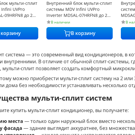
лок мульти-сплит
Внутренний блок мульти-сплит
Внутре
Infini UVPro
системы MDV Infini UVPro
систем
AL-09HRFN8 до 25
Inverter MDSAL-07HRFN8 до 20
MDSAG-
м² от 20 дБ
дБ
В наличии
В на
 корзину
В корзину
ит система — это современный вид кондиционеров, в ко
и внутренними. В отличие от обычной сплит-системы, г
, мульти-сплит позволяет создать комфортный микрокли
этому можно приобрести мульти-сплит систему на 2 ил
ли дома без необходимости устанавливать несколько от
щества мульти-сплит систем
шите купить мульти-сплит кондиционер, вы получаете:
ию места
— только один наружный блок вместо несколь
у фасада
— здание выглядит аккуратнее, без множества