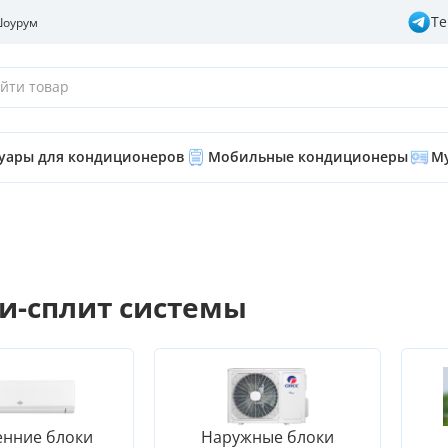
Te
оурум
йти товар
суары для кондиционеров
Мобильные кондиционеры
Му
и-сплит системы
енние блоки
Наружные блоки