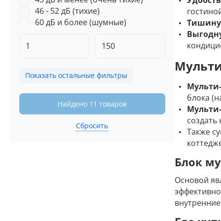
Удобств
46 - 52 дБ (тихие)
гостиной
60 дБ и более (шумные)
Тишину
Выгодн
кондици
Мульти
Показать остальные фильтры
Мульти-
блока (н
Найдено 11 товаров
Мульти-
создать
Сбросить
Также с
коттедж
Блок му
Основой яв
эффективно
внутренние