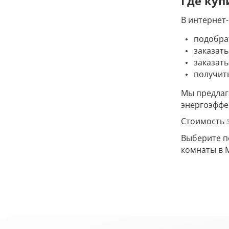
Где куп
В интернет
подобра
заказать
заказать
получит
Мы предлага
энергоэффе
Стоимость 
Выберите п
комнаты в М