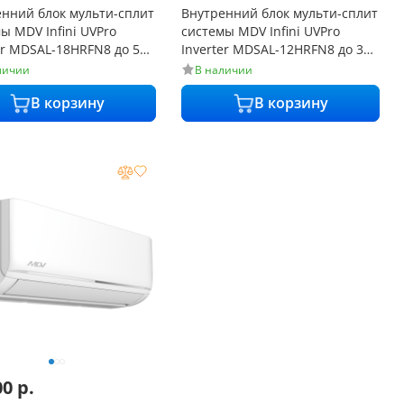
нний блок мульти-сплит
Внутренний блок мульти-сплит
ы MDV Infini UVPro
системы MDV Infini UVPro
er MDSAL-18HRFN8 до 50
Inverter MDSAL-12HRFN8 до 35
20 дБ
м² от 21 дБ
личии
В наличии
В корзину
В корзину
00
р.