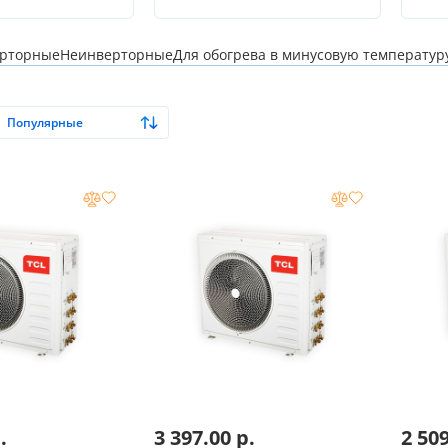
рторные
Неинверторные
Для обогрева в минусовую температур
Популярные
.
3 397.00
р.
2 50