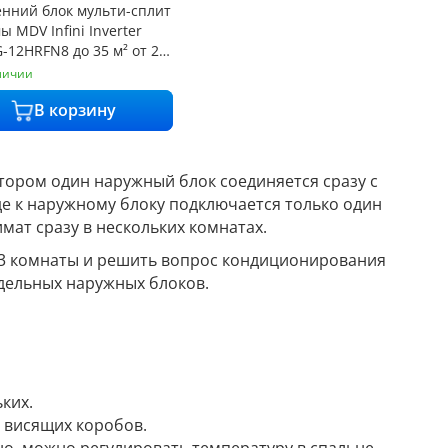
нний блок мульти-сплит
ы MDV Infini Inverter
12HRFN8 до 35 м² от 21
личии
В корзину
тором один наружный блок соединяется сразу с
де к наружному блоку подключается только один
мат сразу в нескольких комнатах.
и 3 комнаты и решить вопрос кондиционирования
дельных наружных блоков.
ких.
 висящих коробов.