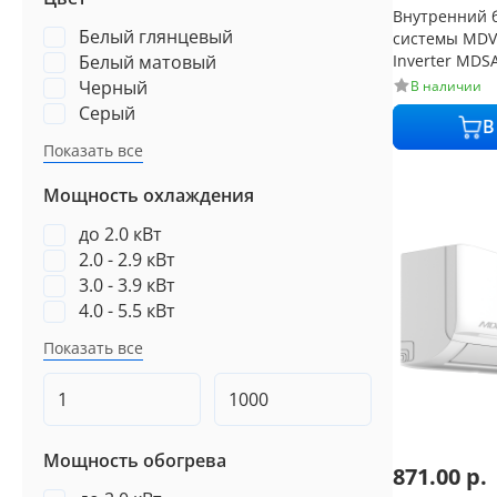
Внутренний б
Белый глянцевый
системы MDV 
Белый матовый
Inverter MDS
м² от 20 дБ
Черный
В наличии
Серый
В
Показать все
Мощность охлаждения
до 2.0 кВт
2.0 - 2.9 кВт
3.0 - 3.9 кВт
4.0 - 5.5 кВт
Показать все
Мощность обогрева
871.00
р.