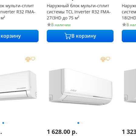
ок мульти-сплит
Наружный блок мульти-сплит
Наруж
Inverter R32 FMA-
системы TCL Inverter R32 FMA-
систем
 м²
27I3HD до 75 м²
18I2HD
В наличии
В на
 корзину
В корзину
.
1 628.00
р.
1 32