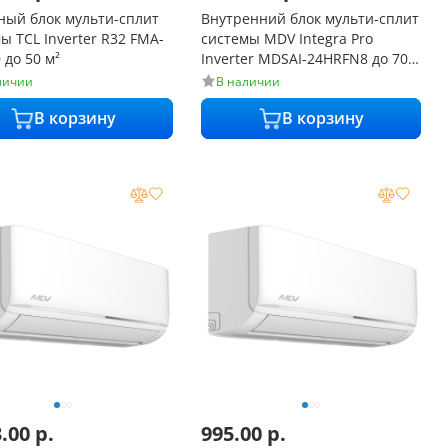
ный блок мульти-сплит
Внутренний блок мульти-сплит
ы TCL Inverter R32 FMA-
системы MDV Integra Pro
 до 50 м²
Inverter MDSAI-24HRFN8 до 70
м² от 21.5 дБ
личии
В наличии
В корзину
В корзину
3.00
р.
995.00
р.