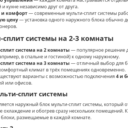
о управления
— каждая комната настраивается отдельн
 и кухне независимо друг от друга.
 и комфорт
— современные мульти-сплит системы рабо
ую цену
— установка одного наружного блока обычно д
онеров.
-сплит системы на 2-3 комнаты
сплит система на 2 комнаты
— популярное решение дл
апример, в спальне и гостиной) к одному наружному.
сплит система на 3 комнаты
— отличный выбор для бо
 комфортный климат в трёх помещениях одновременно.
уществуют варианты с возможностью подключения
4 и 
ей или офисов.
льти-сплит системы
ляется наружный блок мульти-сплит системы, который о
е охлаждение и обогрев сразу нескольких помещений. 
 блоки, размещаемые в каждой комнате.