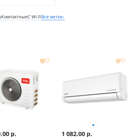
у
Компактные
С Wi-Fi
Все метки
↓
9.00
р.
1 082.00
р.