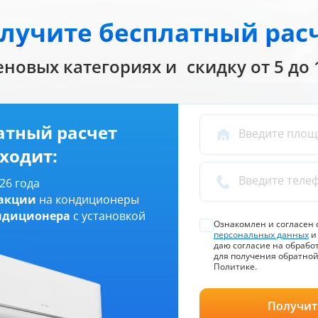
лучите бесплатный рас
еновых категориях и скидку от 5 до
атный расчет
Введите пло
ходит:
Введите теле
26 года
 акции
на кондиционеры
ондиционера
с установкой
Ознакомлен и согласен 
персональных данных
даю согласие на обрабо
для получения обратной
Политике.
Получит