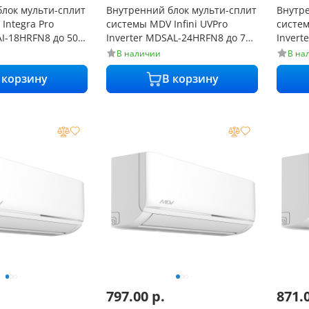
лок мульти-сплит
Внутренний блок мульти-сплит
Внутре
Integra Pro
системы MDV Infini UVPro
систем
AI-18HRFN8 до 50
Inverter MDSAL-24HRFN8 до 70
Invert
м² от 21 дБ
м² от 
В наличии
В на
 корзину
В корзину
797.00
р.
871.