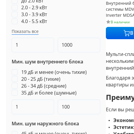
до 2.0 кВт
Внутренний б
2.0 - 2.9 кВт
системы MDV 
3.0 - 3.9 кВт
Inverter MDS
4.0 - 5.5 кВт
м² от 20 дБ
В наличии
Показать все
В
Мульти-спл
нескольким
Мин. шум внутреннего блока
внутренний
19 дБ и менее (очень тихие)
Благодаря 
20 - 25 дБ (тихие)
квартиры и
26 - 34 дБ (средние)
35 дБ и более (шумные)
Преиму
Если вы ре
Эконом
Мин. шум наружного блока
Эстетик
45 дБ и менее (очень тихие)