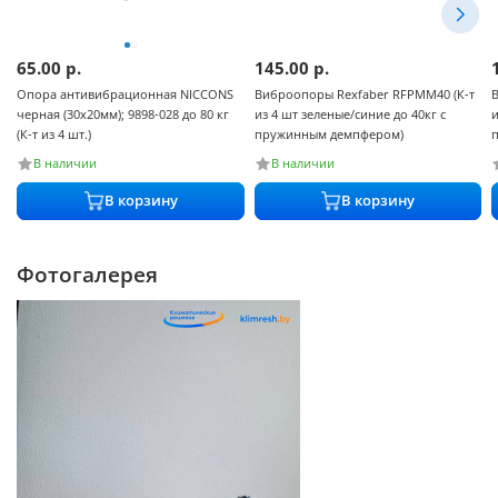
65.00
р.
145.00
р.
Опора антивибрационная NICCONS
Виброопоры Rexfaber RFPMM40 (К-т
черная (30x20мм); 9898-028 до 80 кг
из 4 шт зеленые/синие до 40кг с
и
(К-т из 4 шт.)
пружинным демпфером)
В наличии
В наличии
В корзину
В корзину
Фотогалерея