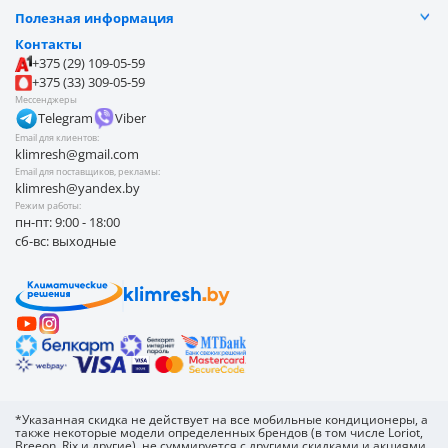
Договор публичной оферты
Видеоотзывы
Оплата частями
Полезная информация
Доставка
Отзывы
Контакты
Замена и возврат товара
Обработка персональных данных
Контакты
Наши работы
Блог
Оплата
+375 (29) 109-05-59
О компании
Покупателю
+375 (33) 309-05-59
Безналичные продажи
Мессенджеры
Telegram
Viber
Email для клиентов:
klimresh@gmail.com
Email для поставщиков, рекламы:
klimresh@yandex.by
Режим работы:
пн-пт: 9:00 - 18:00
сб-вс: выходные
*Указанная скидка не действует на все мобильные кондиционеры, а
также некоторые модели определенных брендов (в том числе Loriot,
Breeon, Rix и другие), не суммируется с другими скидками и акциями