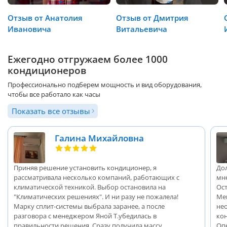
Отзыв от Анатолия
Отзыв от Дмитрия
Ивановича
Витальевича
Ежегодно отгружаем более 1000
кондиционеров
Профессионально подберем мощность и вид оборудования,
чтобы все работало как часы
Показать все отзывы
Галина Михайловна
Приняв решение установить кондиционер, я
До
рассматривала несколько компаний, работающих с
мн
климатической техникой. Выбор остановила на
Ос
"Климатических решениях". И ни разу не пожалела!
Ме
Марку сплит-системы выбрала заранее, а после
не
разговора с менеджером Яной Т.убедилась в
ко
правильности решения. Сразу получила массу
Оп