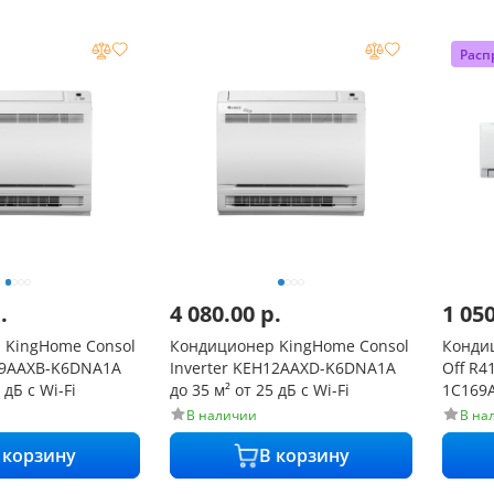
Расп
.
4 080.00
р.
1 05
 KingHome Consol
Кондиционер KingHome Consol
Конди
H09AAXB-K6DNA1A
Inverter KEH12AAXD-K6DNA1A
Off R4
 дБ с Wi-Fi
до 35 м² от 25 дБ с Wi-Fi
1C169A
В наличии
В на
 корзину
В корзину