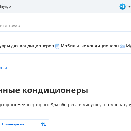
Te
оурум
йти товар
суары для кондиционеров
Мобильные кондиционеры
Му
вый
нные кондиционеры
рторные
Неинверторные
Для обогрева в минусовую температур
Популярные