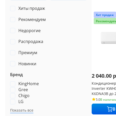
Хиты продаж
Хит продаж
Рекомендуем
Рекомендуе
Недорогие
Распродажа
Премиум
Новинки
Бренд
2 040.00
р
Кондиционер
KingHome
Inverter KW
Gree
K6DNA3B до 25 
Chigo
Fi
5.0
В наличи
LG
В
Показать все