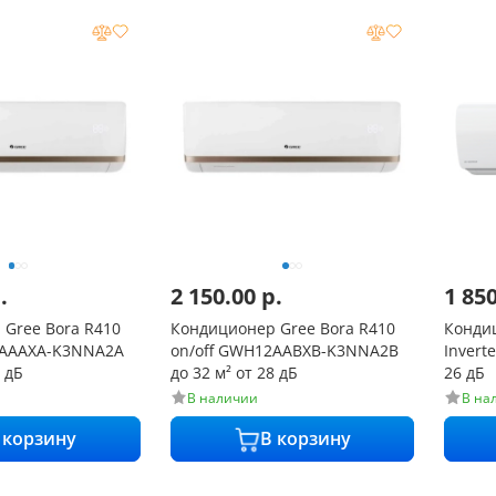
.
2 150.00
р.
1 85
Gree Bora R410
Кондиционер Gree Bora R410
Кондиц
7AAAXA-K3NNA2A
on/off GWH12AABXB-K3NNA2B
Inverter LAC IN-12TA до 35
6 дБ
до 32 м² от 28 дБ
26 дБ
В наличии
В на
 корзину
В корзину