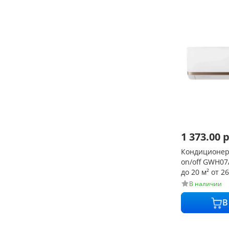
1 373.00
р
Кондиционер 
on/off GWH0
до 20 м² от 2
В наличии
В