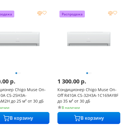
родажа
Распродажа
0.00
р.
1 300.00
р.
ционер Chigo Muse On-
Кондиционер Chigo Muse On-
10A CS-25H3A-
Off R410A CS-32H3A-1C169AY8F
M2H до 25 м² от 30 дБ
до 35 м² от 30 дБ
личии
В наличии
В корзину
В корзину