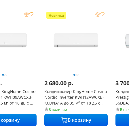
Новинка
.
2 680.00
р.
3 70
 KingHome Cosmo
Кондиционер KingHome Cosmo
Конди
ter KWH09AWCXB-
Nordic Inverter KWH12AWCXB-
Presti
м² от 18 дБ с Wi-
K6DNA1А до 35 м² от 18 дБ с Wi-
S6DBA2
Fi
Fi (те
В наличии
В на
 корзину
В корзину