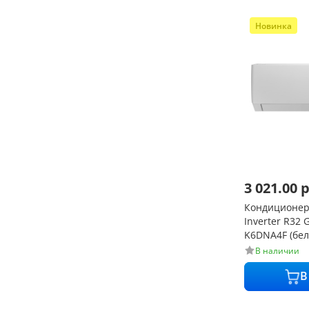
Новинка
3 021.00
р
Кондиционер 
Inverter R32
K6DNA4F (белы
дБ с Wi-Fi
В наличии
В