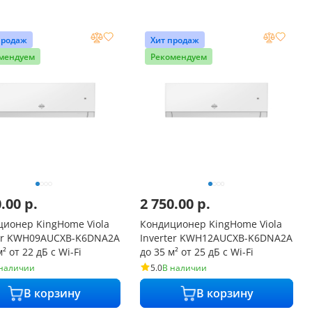
продаж
Хит продаж
мендуем
Рекомендуем
0.00
р.
2 750.00
р.
ционер KingHome Viola
Кондиционер KingHome Viola
ter KWH09AUCXB-K6DNA2A
Inverter KWH12AUCXB-K6DNA2A
² от 22 дБ с Wi-Fi
до 35 м² от 25 дБ с Wi-Fi
 наличии
5.0
В наличии
В корзину
В корзину