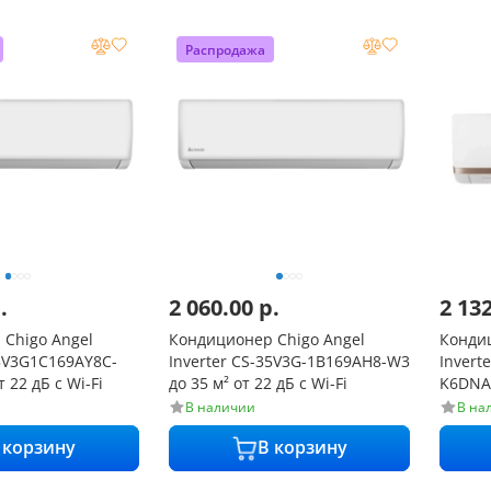
Распродажа
.
2 060.00
р.
2 13
Chigo Angel
Кондиционер Chigo Angel
Конди
25V3G1C169AY8C-
Inverter CS-35V3G-1B169AH8-W3
Invert
т 22 дБ c Wi-Fi
до 35 м² от 22 дБ c Wi-Fi
K6DNA2
Fi
В наличии
В на
 корзину
В корзину