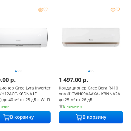
0.00
р.
1 497.00
р.
ионер Gree Lyra Inverter
Кондиционер Gree Bora R410
WH12ACC-K6DNA1F
on/off GWH09AAAXA- K3NNA2A
 до 40 м² от 25 дБ с Wi-Fi
до 25 м² от 26 дБ
личии
В наличии
В корзину
В корзину