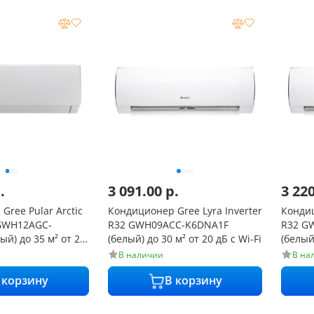
.
3 091.00
р.
3 22
Gree Pular Arctic
Кондиционер Gree Lyra Inverter
Кондиц
 GWH12AGC-
R32 GWH09ACC-K6DNA1F
R32 G
й) до 35 м² от 24
(белый) до 30 м² от 20 дБ с Wi-Fi
(белый)
В наличии
В на
 корзину
В корзину