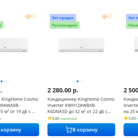
Хит продаж
Хит 
м
Рекомендуем
Реко
.
2 280.00
р.
2 50
 KingHome Cosmo
Кондиционер KingHome Cosmo
Конди
H09AWAXB-
Inverter KWH12AWBXB-
Inver
м² от 19 дБ с Wi-
K6DNA3D до 32 м² от 22 дБ с
на 25 м
Wi-Fi
и
5.0
В наличии
5.0
В
 корзину
В корзину