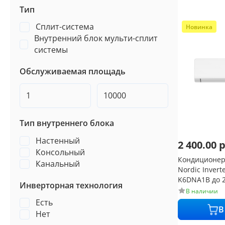
Тип
Сплит-система
Новинка
Внутренний блок мульти-сплит
системы
Обслуживаемая площадь
Тип внутреннего блока
Настенный
2 400.00
р
Консольный
Кондиционер
Канальный
Nordic Inver
K6DNA1B до 25 
Инверторная технология
Fi
В наличии
Есть
В
Нет