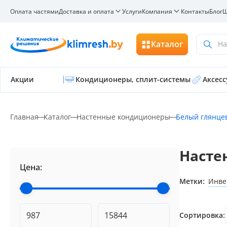
Оплата частями
Доставка и оплата
Услуги
Компания
Контакты
Блог
Ш
Каталог
На
Акции
Кондиционеры, сплит-системы
Аксес
Главная
Каталог
Настенные кондиционеры
Белый глянце
Насте
Цена:
Метки:
Инве
Сортировка: