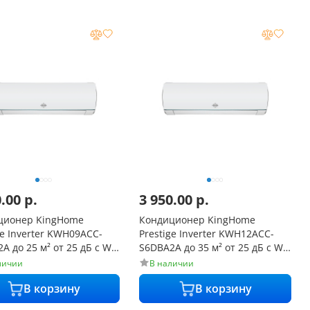
0.00
р.
3 950.00
р.
ционер KingHome
Кондиционер KingHome
ge Inverter KWH09ACC-
Prestige Inverter KWH12ACC-
A до 25 м² от 25 дБ с Wi-
S6DBA2A до 35 м² от 25 дБ с Wi-
пловой насос)
Fi (тепловой насос)
личии
В наличии
В корзину
В корзину