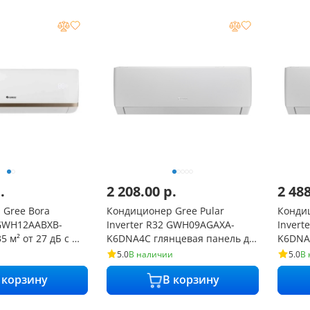
.
2 208.00
р.
2 48
 Gree Bora
Кондиционер Gree Pular
Кондиц
 GWH12AABXB-
Inverter R32 GWH09AGAXA-
Invert
 м² от 27 дБ с Wi-
K6DNA4C глянцевая панель до
K6DNA
25 м² от 24 дБ с Wi-Fi
35 м² о
5.0
В наличии
5.0
В
 корзину
В корзину