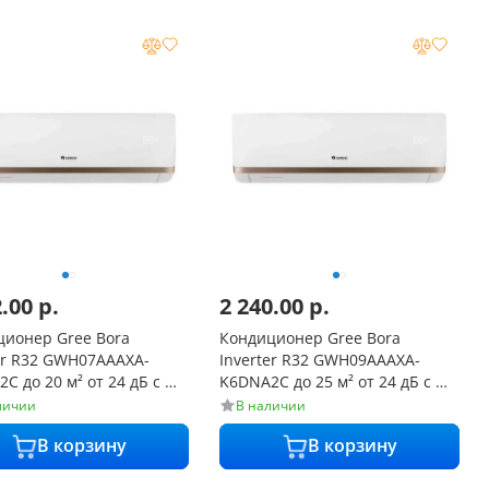
2.00
р.
2 240.00
р.
ционер Gree Bora
Кондиционер Gree Bora
er R32 GWH07AAAXA-
Inverter R32 GWH09AAAXA-
C до 20 м² от 24 дБ с Wi-
K6DNA2C до 25 м² от 24 дБ с Wi-
Fi
личии
В наличии
В корзину
В корзину