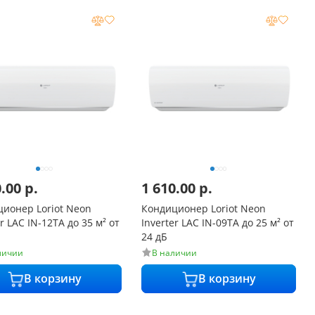
0.00
р.
1 610.00
р.
ионер Loriot Neon
Кондиционер Loriot Neon
 м² от
Inverter LAC IN-09TA до 25 м² от
24 дБ
личии
В наличии
В корзину
В корзину