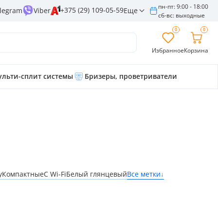
пн-пт: 9:00 - 18:00
+375 (29) 109-05-59
Еще
legram
Viber
сб-вс: выходные
0
0
Избранное
Корзина
льти-сплит системы
Бризеры, проветриватели
у
Компактные
С Wi-Fi
Белый глянцевый
Все метки
↓