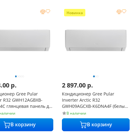
Новинка
8.00
р.
2 897.00
р.
ионер Gree Pular
Кондиционер Gree Pular
er R32 GWH12AGBXB-
Inverter Arctic R32
4C глянцевая панель до
GWH09AGCXB-K6DNA4F (белый)
т 24 дБ с Wi-Fi
до 25 м² от 24 дБ с Wi-Fi
 наличии
В наличии
В корзину
В корзину