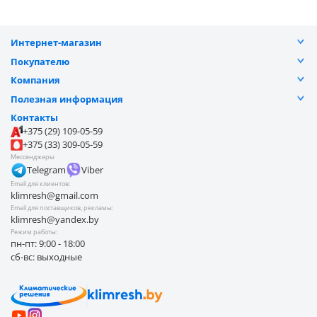
Интернет-магазин
Каталог
Покупателю
Услуги
Разъяснение прав
Компания
Акции
Договор публичной оферты
Видеоотзывы
Оплата частями
Полезная информация
Доставка
Отзывы
Контакты
Замена и возврат товара
Обработка персональных данных
Контакты
Наши работы
Блог
Оплата
+375 (29) 109-05-59
О компании
Покупателю
+375 (33) 309-05-59
Безналичные продажи
Мессенджеры
Telegram
Viber
Email для клиентов:
klimresh@gmail.com
Email для поставщиков, рекламы:
klimresh@yandex.by
Режим работы:
пн-пт: 9:00 - 18:00
сб-вс: выходные