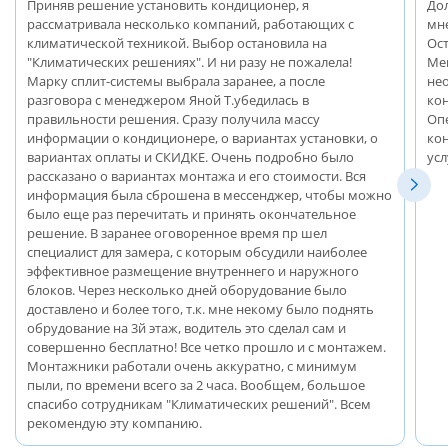
Приняв решение установить кондиционер, я
До
рассматривала несколько компаний, работающих с
мн
климатической техникой. Выбор остановила на
Ос
"Климатических решениях". И ни разу не пожалела!
Ме
Марку сплит-системы выбрала заранее, а после
не
разговора с менеджером Яной Т.убедилась в
ко
правильности решения. Сразу получила массу
Оп
информации о кондиционере, о вариантах установки, о
ко
вариантах оплаты и СКИДКЕ. Очень подробно было
ус
рассказано о вариантах монтажа и его стоимости. Вся
информация была сброшена в мессенджер, чтобы можно
было еще раз перечитать и принять окончательное
решение. В заранее оговоренное время пр шел
специалист для замера, с которым обсудили наиболее
эффективное размещение внутреннего и наружного
блоков. Через несколько дней оборудование было
доставлено и более того, т.к. мне некому было поднять
обрудование на 3й этаж, водитель это сделал сам и
совершенно бесплатно! Все четко прошло и с монтажем.
Монтажники работали очень аккуратно, с минимум
пыли, по времени всего за 2 часа. Вообщем, большое
спасибо сотрудникам "Климатических решений". Всем
рекомендую эту компанию.