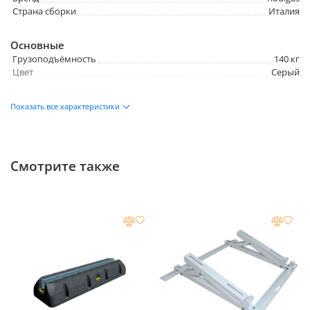
Страна сборки
Италия
Основные
Грузоподъёмность
140 кг
Цвет
Серый
Размеры и вес
Показать все характеристики
Длина руки
520 мм
Длина вертикальной балки
315 мм
Смотрите также