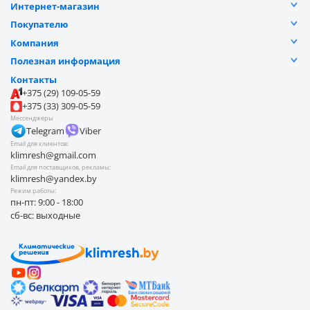
Интернет-магазин
Каталог
Покупателю
Услуги
Разъяснение прав
Компания
Акции
Договор публичной оферты
Видеоотзывы
Оплата частями
Полезная информация
Доставка
Отзывы
Контакты
Замена и возврат товара
Обработка персональных данных
Контакты
Наши работы
Блог
Оплата
+375 (29) 109-05-59
О компании
Покупателю
+375 (33) 309-05-59
Безналичные продажи
Мессенджеры
Telegram
Viber
Email для клиентов:
klimresh@gmail.com
Email для поставщиков, рекламы:
klimresh@yandex.by
Режим работы:
пн-пт: 9:00 - 18:00
сб-вс: выходные