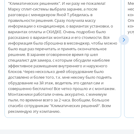
"Климатических решениях". И ни разу не пожалела!
Ме
Марку сплит-системы выбрала заранее, а после
не
разговора с менеджером Яной Т.убедилась в
ко
правильности решения. Сразу получила массу
Оп
информации о кондиционере, о вариантах установки, о
ко
вариантах оплаты и СКИДКЕ. Очень подробно было
ус
рассказано о вариантах монтажа и его стоимости. Вся
информация была сброшена в мессенджер, чтобы можно
было еще раз перечитать и принять окончательное
решение. В заранее оговоренное время пр шел
специалист для замера, с которым обсудили наиболее
эффективное размещение внутреннего и наружного
блоков. Через несколько дней оборудование было
доставлено и более того, т.к. мне некому было поднять
обрудование на 3й этаж, водитель это сделал сам и
совершенно бесплатно! Все четко прошло и с монтажем.
Монтажники работали очень аккуратно, с минимум
пыли, по времени всего за 2 часа. Вообщем, большое
спасибо сотрудникам "Климатических решений". Всем
рекомендую эту компанию.