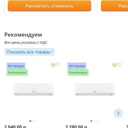
Рассчитать стоимость
Рас
Рекомендуем
Все цены указаны с НДС
Показать все товары
Хит продаж
Хит продаж
Рекомендуем
Рекомендуем
2 040.00
р.
2 280.00
р.