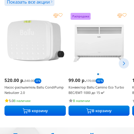
Показать все акции
Распродажа
520.00
р.
99.00
р.
540.00
170.00
-4 %
-42 %
Насос-распылитель Ballu CondiPump
Конвектор Ballu Camino Eco Turbo
К
Nebulizer 2.0
BEC/EMT-1000 до 15 м²
B
В наличии
В наличии
5.0
В корзину
В корзину