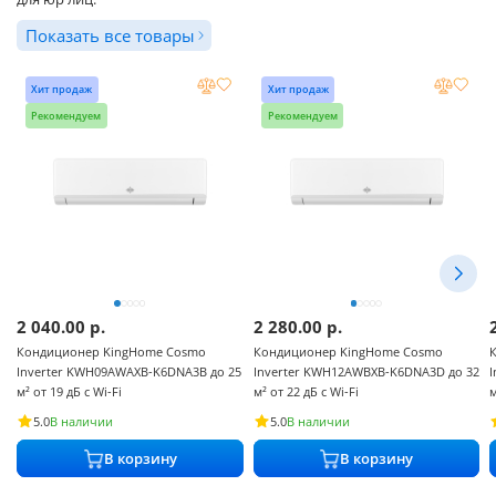
Показать все товары
Хит продаж
Хит продаж
Рекомендуем
Рекомендуем
2 040.00
р.
2 280.00
р.
Кондиционер KingHome Cosmo
Кондиционер KingHome Cosmo
Inverter KWH09AWAXB-K6DNA3B до 25
Inverter KWH12AWBXB-K6DNA3D до 32
м² от 19 дБ с Wi-Fi
м² от 22 дБ с Wi-Fi
м
В наличии
В наличии
5.0
5.0
В корзину
В корзину