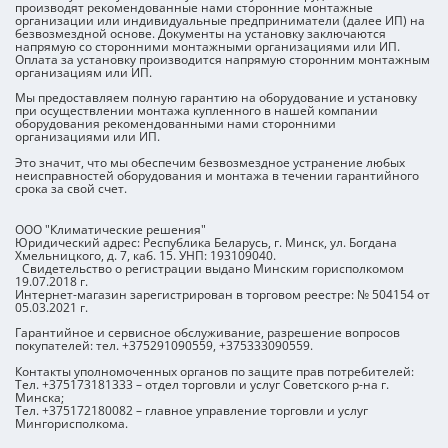
производят рекомендованные нами сторонние монтажные
компаний или ЖЭС. Шаг 1. С чего начать? Если в
оборудование ст
организации или индивидуальные предприниматели (далее ИП) на
вашем доме есть товарищество собственников или
безвозмездной основе. Документы на установку заключаются
температуру там
напрямую со сторонними монтажными организациями или ИП.
управляющая организация, то первым делом лучше
его рядом с собой
Оплата за установку производится напрямую сторонним монтажным
обратитесь туда. В некоторых домах есть заранее
есть нюансы: во-первых, необходимо, чтобы была
организациям или ИП.
согласованные места размещения наружных блоков
прямая связь без
Мы предоставляем полную гарантию на оборудование и установку
сразу на весь дом. В администрации вашего дома вам
внутренним блоко
при осуществлении монтажа купленного в нашей компании
подскажут есть ли такое у вас и где такие места
оборудования рекомендованными нами сторонними
например, полож
организациями или ИП.
расположены. С ЖЭС согласовывать не нужно заранее.
стену, чтобы он 
Если это будет необходимо, об этом укажут в
вторых, расстоян
Это значит, что мы обеспечим
безвозмездное устранение любых
неисправностей оборудования и монтажа в течении гарантийного
разрешении. Шаг 2. Получение разрешения Если у
пульт слишком д
срока за свой счет.
дома нет заранее согласованного места расположения
отзывам от наши
блока на фасаде и вы не хотите размещать наружный
работает «сырова
ООО "Климатические решения"
блок внутри балкона или лоджии, то вам нужно
точный, как на кондиционе
Юридический адрес: Республика Беларусь, г. Минск, ул. Богдана
получить разрешение в исполкоме (администрации
включать функцию
Хмельницкого, д. 7, каб. 15. УНП: 193109040.
района). Но перед этим определитесь с местом
датчик температу
Свидетельство о регистрации выдано Минским горисполкомом
19.07.2018 г.
размещения наружного блока - об этом вас спросят в
Попробуйте разн
Интернет-магазин зарегистрирован в торговом реестре: № 504154 от
первую очередь. Сразу пригласите специлиста на
рекомендуемого 
05.03.2021 г.
замер (в нашей компании, например, есть бесплатная
наиболее комфор
Гарантийное и сервисное обслуживание, разрешение вопросов
услуга замера). Мы периодически корректируем такие
вентилятора: вы
покупателей: тел. +375291090559, +375333090559.
места, если клиенты уже успели получить разрешение
общему правилу,
Контакты уполномоченных органов по защите прав потребителей:
до обращения к нам. В случае ошибки всю процедуру
вентилятора, те
Тел. +375173181333 – отдел торговли и услуг Советского р-на г.
придется проходить заново. После определения места
моделях число с
Минска;
Тел. +375172180082 – главное управление торговли и услуг
можно начинать согласовывать. Как инициировать
премиальных дох
Мингорисполкома.
процедуру согласования? Для официального
скорости: тихий режим (на пульте наушники) - есть
оформления разрешения необходимо обратиться в
далеко не на всех м