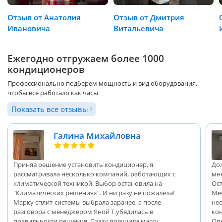
Отзыв от Анатолия
Отзыв от Дмитрия
Ивановича
Витальевича
Ежегодно отгружаем более 1000
кондиционеров
Профессионально подберем мощность и вид оборудования,
чтобы все работало как часы
Показать все отзывы
Галина Михайловна
Приняв решение установить кондиционер, я
До
рассматривала несколько компаний, работающих с
мн
климатической техникой. Выбор остановила на
Ос
"Климатических решениях". И ни разу не пожалела!
Ме
Марку сплит-системы выбрала заранее, а после
не
разговора с менеджером Яной Т.убедилась в
ко
правильности решения. Сразу получила массу
Оп