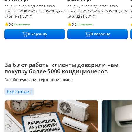
Кондиционер KingHome Cosmo
Кондиционер KingHome Cosmo
Inverter KWH09AWAXB-K6DNA3B до 25
Inverter KWH12AWBXB-K6DNA3D до 32
м² от 19 дБ с Wi-Fi
м² от 22 дБ с Wi-Fi
м
В наличии
В наличии
5.0
5.0
В корзину
В корзину
За 6 лет работы клиенты доверили нам
покупку более 5000 кондиционеров
Все оборудование сертифицировано
Все статьи